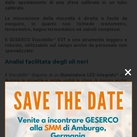
dallo spostamento di una sfera calibrata in un tubo
calibrato.
La misurazione della viscosità è diretta e facile da
eseguire, in quanto non richiede cronometro,
termometro, bagno termostatico né calcoli complessi.
Il GESERCO Viscobille™ V3T è uno strumento leggero e
robusto, utilizzabile sul campo anche da personale non
specializzato.
Analisi facilitata degli oli neri
×
Il Viscobille™ dispone di un
illuminatore LED integrato*
che
illumina le provette e rende visibili le sfere di misura anche
negli oli neri, anche quando fortemente contaminati.
(*Opzione)
Caratteristiche
Dimensioni: 31 x 4 x 7 cm
Peso: 0,600 kg