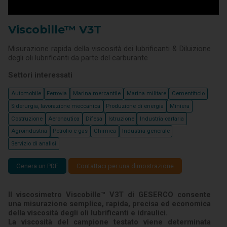
Viscobille™ V3T
Misurazione rapida della viscosità dei lubrificanti & Diluizione
degli oli lubrificanti da parte del carburante
Settori interessati
Automobile
Ferrovia
Marina mercantile
Marina militare
Cementificio
Siderurgia, lavorazione meccanica
Produzione di energia
Miniera
Costruzione
Aeronautica
Difesa
Istruzione
Industria cartaria
Agroindustria
Petrolio e gas
Chimica
Industria generale
Servizio di analisi
Genera un PDF
Contattaci per una dimostrazione
Il viscosimetro Viscobille™ V3T di GESERCO consente
una misurazione semplice, rapida, precisa ed economica
della viscosità degli oli lubrificanti e idraulici.
La viscosità del campione testato viene determinata