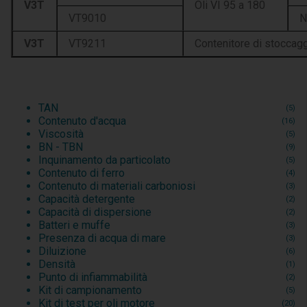
V3T
Oli VI 95 a 180
VT9010
N
V3T
VT9211
Contenitore di stoccag
TAN
(5)
Contenuto d'acqua
(16)
Viscosità
(5)
BN - TBN
(9)
Inquinamento da particolato
(5)
Contenuto di ferro
(4)
Contenuto di materiali carboniosi
(3)
Capacità detergente
(2)
Capacità di dispersione
(2)
Batteri e muffe
(3)
Presenza di acqua di mare
(3)
Diluizione
(6)
Densità
(1)
Punto di infiammabilità
(2)
Kit di campionamento
(5)
Kit di test per oli motore
(20)