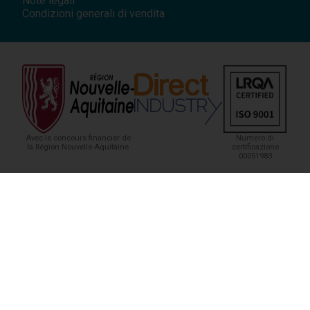
Note legali
Condizioni generali di vendita
Avec le concours financier de
Numero di
la Région Nouvelle-Aquitaine
certificazione
00051983