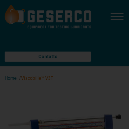
Contatto
Home
Viscobille™ V3T