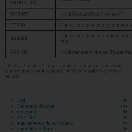
PRODOTTO
MT9087
Kit di Test LubTest Premium™
PP100
Confezione di ricambio contenuto 
Confezione di ricambio rilevament
RC9300
test
PP9102
Kit di manutenzione per Tester Dig
LubTest Premium™ non contiene sostanze pericolose
regolamentate per il trasporto, né infiammabili, né corrosive,
né CMR.
TAN
(5)
Contenuto d'acqua
(16)
Viscosità
(5)
BN - TBN
(9)
Inquinamento da particolato
(5)
Contenuto di ferro
(4)