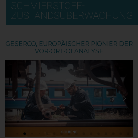
SCHMIERSTOFF-
ZUSTANDSÜBERWACHUNG
GESERCO, EUROPÄISCHER PIONIER DER
VOR-ORT-ÖLANALYSE
HANDELSSCHIFFFAHRT