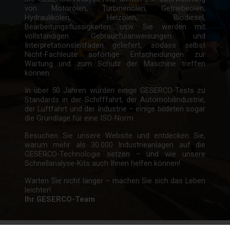
von Motorölen, Turbinenölen, Getriebeölen,
Hydraulikölen, Heizölen, Biodiesel,
Bearbeitungsflüssigkeiten usw. Sie werden mit
vollständigen Gebrauchsanweisungen und
Interpretationsleitfäden geliefert, sodass selbst
Nicht-Fachleute sofortige Entscheidungen zur
Wartung und zum Schutz der Maschine treffen
können.
In über 50 Jahren wurden einige GESERCO-Tests zu
Standards in der Schifffahrt, der Automobilindustrie,
der Luftfahrt und der Industrie – einige bildeten sogar
die Grundlage für eine ISO-Norm.
Besuchen Sie unsere Website und entdecken Sie,
warum mehr als 30.000 Industrieanlagen auf die
GESERCO-Technologie setzen – und wie unsere
Schnellanalyse-Kits auch Ihnen helfen können!
Warten Sie nicht länger – machen Sie sich das Leben
leichter!
Ihr GESERCO-Team