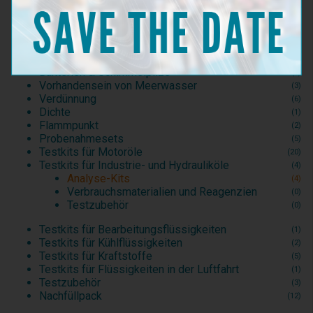
Partikelverschmutzung
(5)
Eisengehalt
(4)
Gehalt an unverbrannten Rückständen
(3)
Reinigungsvermögen
(2)
Dispersionsfähigkeit
(2)
Bakterien & Schimmelpilze
(3)
Vorhandensein von Meerwasser
(3)
Verdünnung
(6)
Dichte
(1)
Flammpunkt
(2)
Probenahmesets
(5)
Testkits für Motoröle
(20)
Testkits für Industrie- und Hydrauliköle
(4)
Analyse-Kits
(4)
Verbrauchsmaterialien und Reagenzien
(0)
Testzubehör
(0)
Testkits für Bearbeitungsflüssigkeiten
(1)
Testkits für Kühlflüssigkeiten
(2)
Testkits für Kraftstoffe
(5)
Testkits für Flüssigkeiten in der Luftfahrt
(1)
Testzubehör
(3)
Nachfüllpack
(12)