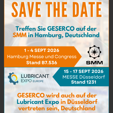
OCMS™ - Spectro
Mehr erfahren
TAN
(5)
Wassergehalt
(16)
Viskosität
(5)
BN - TBN
(9)