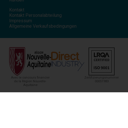
Kontakt
Kontakt Personalabteilung
Impressum
Allgemeine Verkaufsbedingungen
Avec le concours financier
Zertifizierungsnummer
de la Région Nouvelle-
00051983
Aquitaine