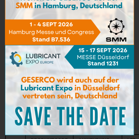
Abmessungen: 31 x 4 x 7 cm
Gewicht: 0,600 kg
Die Messskalen des Viscobille™ V3T ermöglichen eine direkte
und sofortige Ablesung von vier Testergebnissen – ganz
ohne Thermometer, Stoppuhr oder komplexe Berechnungen:
cSt bei 40°C
cSt bei 20°C
ISO-Viskositätsklasse
SAE-Klasse
Weitere Funktionen:
Verdünnung: Das Viscobille™ V3T erlaubt die
Bestimmung des Verdünnungsgrades von
Motorölen mit Kraftstoff bis zu 14 %.
Berechnung des Viskositätsindex
Bestimmung der Viskosität bei 100 °C oder einer
anderen Referenztemperatur
Produktcode