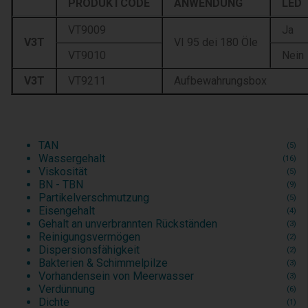
PRODUKTCODE
ANWENDUNG
LED
VT9009
Ja
V3T
VI 95 dei 180 Öle
VT9010
Nein
V3T
VT9211
Aufbewahrungsbox
TAN
(5)
Wassergehalt
(16)
Viskosität
(5)
BN - TBN
(9)
Partikelverschmutzung
(5)
Eisengehalt
(4)
Gehalt an unverbrannten Rückständen
(3)
Reinigungsvermögen
(2)
Dispersionsfähigkeit
(2)
Bakterien & Schimmelpilze
(3)
Vorhandensein von Meerwasser
(3)
Verdünnung
(6)
Dichte
(1)