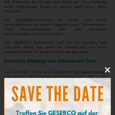
Die Viskosität der Probe wird durch die Verschiebung
einer kalibrierten Kugel in einem kalibrierten Rohr
bestimmt.
Die Viskositätsmessung ist direkt und leicht
durchzuführen, da weder Stoppuhr noch Thermometer,
noch thermostatisches Bad oder komplexe
Berechnungen erforderlich sind.
Das GESERCO Viscobille™ V3T ist ein leichtes und
robustes Gerät, das auch im Feldeinsatz von nicht
spezialisiertem Personal bedient werden kann.
Einfache Analyse von schwarzen Ölen
×
Das Viscobille™ ist mit einer integrierten
LED-Beleuchtung*
ausgestattet, die die Messröhrchen beleuchtet und so das
Erkennen der Messkugeln auch bei stark verschmutzten
schwarzen Ölen erleichtert.
(*Option)
Eigenschaften