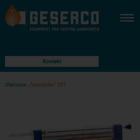
Kontakt
Startseite
Viscobille™ V3T