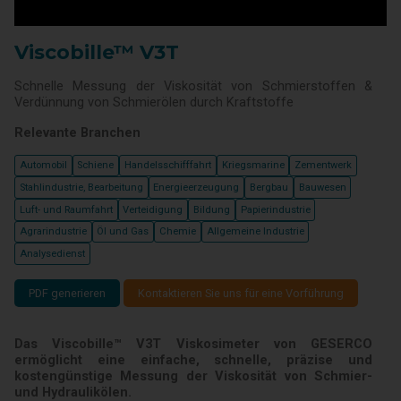
Viscobille™ V3T
Schnelle Messung der Viskosität von Schmierstoffen &
Verdünnung von Schmierölen durch Kraftstoffe
Relevante Branchen
Automobil
Schiene
Handelsschifffahrt
Kriegsmarine
Zementwerk
Stahlindustrie, Bearbeitung
Energieerzeugung
Bergbau
Bauwesen
Luft- und Raumfahrt
Verteidigung
Bildung
Papierindustrie
Agrarindustrie
Öl und Gas
Chemie
Allgemeine Industrie
Analysedienst
PDF generieren
Kontaktieren Sie uns für eine Vorführung
Das Viscobille™ V3T Viskosimeter von GESERCO
ermöglicht eine einfache, schnelle, präzise und
kostengünstige Messung der Viskosität von Schmier-
und Hydraulikölen.