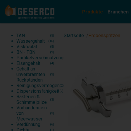
Produkte
Branchen
TAN
Automobil
(5)
TAN
Startseite
Probenspritzen
(5)
Wassergehalt
Schiene
(16)
Wassergehalt
(16)
Viskosität
Handelsschifffahrt
(5)
Viskosität
(5)
BN - TBN
Kriegsmarine
(9)
BN - TBN
(9)
Partikelverschmutzung
Zementwerk
(5)
Partikelverschmutzung
(5)
Eisengehalt
Stahlindustrie, Bearbeitung
(4)
Eisengehalt
(4)
Gehalt an unverbrannten Rückständen
(3)
Gehalt an
Reinigungsvermögen
(2)
unverbrannten
(3)
Rückständen
Reinigungsvermögen
(2)
Dispersionsfähigkeit
(2)
Bakterien &
(3)
Schimmelpilze
Vorhandensein
von
(3)
Meerwasser
Verdünnung
(6)
Dichte
(1)