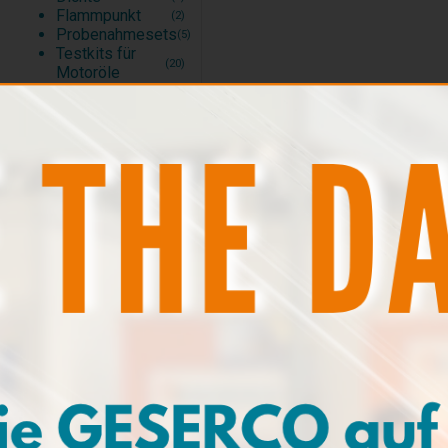
Flammpunkt
(2)
Probenahmesets
(5)
Testkits für
(20)
Motoröle
Testkits für
Industrie- und
(4)
Hydrauliköle
Testkits für
(1)
Bearbeitungsflüssigkeiten
Testkits für
(2)
Kühlflüssigkeiten
Testkits für
(5)
Kraftstoffe
Testkits für
Flüssigkeiten in
(1)
der Luftfahrt
Testzubehör
(3)
Nachfüllpack
(12)