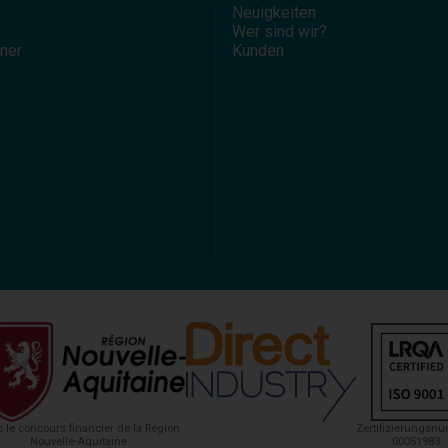
Neuigkeiten
Wer sind wir?
tner
Kunden
 le concours financier de la Région
Zertifizierungsn
Nouvelle-Aquitaine
00051983