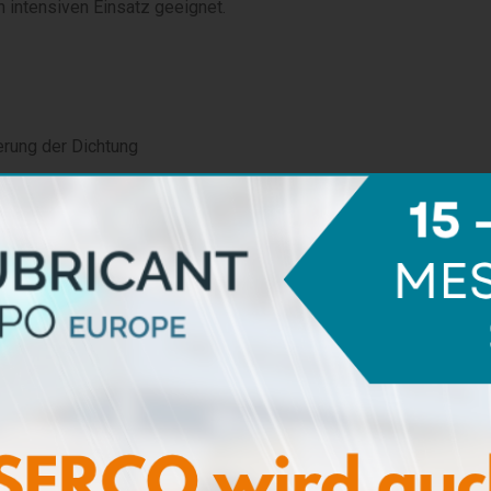
n intensiven Einsatz geeignet.
erung der Dichtung
as gefertigt, um Verformungen und Rissbildung zu
stfreiem Stahl
ägt, hochbeständig, hydrophob, nicht haftend, garantiert
leiten des Kolbens
g zerlegbare Spritze
rung