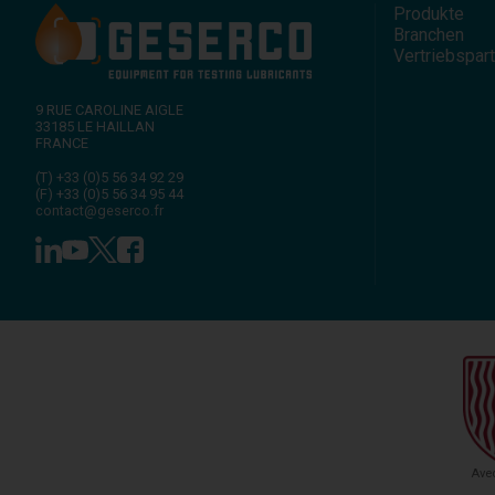
Produkte
Branchen
Vertriebspar
9 RUE CAROLINE AIGLE
33185
LE HAILLAN
FRANCE
(T)
+33 (0)5 56 34 92 29
(F)
+33 (0)5 56 34 95 44
contact@geserco.fr
Avec