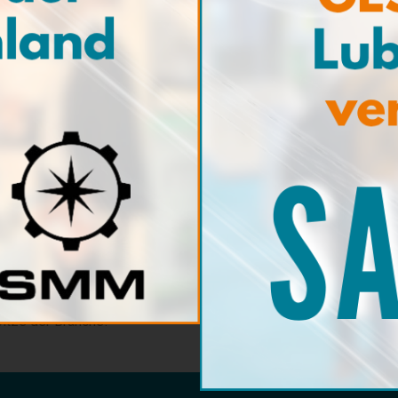
Probenspritzen - 50 CC: PR9100
Probenspritzen - 100 CC: PR9101
Probenspritzen - 200 CC: PR9102
Probenspritzen - 300 CC: PR9103
von GESERCO! Abonnieren Sie unseren Newsletter, um
Abonni
vationen in der Schmierstoffzustandsüberwachung,
pertentipps zur vorbeugenden Wartung zu erhalten.
itze der Branche!