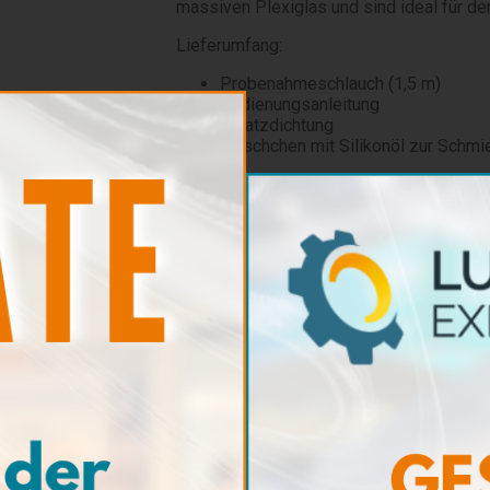
massiven Plexiglas und sind ideal für de
Lieferumfang:
Probenahmeschlauch (1,5 m)
Bedienungsanleitung
Ersatzdichtung
Fläschchen mit Silikonöl zur Schmi
Eigenschaften
Aus massivem, behandelten Plexigl
vermeiden
Kolben, Achse und Standfuß aus ro
Griff aus verchromtem Zamak
Flachdichtung aus Silikon, abgeschr
perfekte Abdichtung und sanftes G
Sehr wartungsfreundlich: vollständi
Dauerhafte schwarze Skalenmarkie
Luer-Lock-Basis (Biblock-System)
Produktcode