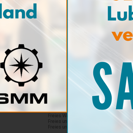
PPMH2O
Genauigkeit
± 3% FS 
Auflösung
0,01%
Testdauer
3 min
Das Kit ist in einem robusten und leicht
Abmessungen: 47 x 42 x 13 cm
Gewicht: 5 kg
Das Kit enthält sämtliches Zubehör, R
und Interpretation von
50 Tests
, sofern 
Produktcode
Freies Wasser-Modus: WT9028
Freies und gelöstes Wasser-Modus: W
Freies und gelöstes Wasser-Modus (mi