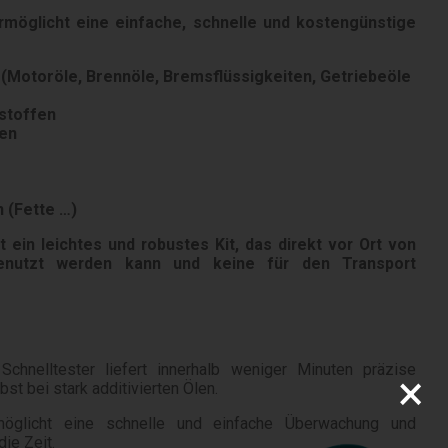
möglicht eine einfache, schnelle und kostengünstige
n (Motoröle, Brennöle, Bremsflüssigkeiten, Getriebeöle
stoffen
fen
 (Fette …)
ein leichtes und robustes Kit, das direkt vor Ort von
genutzt werden kann und keine für den Transport
hnelltester liefert innerhalb weniger Minuten präzise
×
st bei stark additivierten Ölen.
ermöglicht eine schnelle und einfache Überwachung und
ie Zeit.