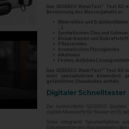
Das GESERCO WaterTest™ Test Kit er
Bestimmung des Wassergehalts in:
Mineralölen und Erdöldestillate
…)
Synthetischen Ölen und Schmier
Biolubrikanten und Biokraftstof
Pflanzenölen
Aromatischen Flüssigkeiten
Alkoholen
Festen, löslichen Lösungsmitteln
Das GESERCO WaterTest™ Test Kit ist 
nicht spezialisierten Anwendern 
gefährlichen Chemikalien enthält.
Digitaler Schnelltester
Der hochmoderne GESERCO Digitaler Sc
digitale Messwerte für Wasser im Öl, selb
Seine integrierte Speicherfunktion 
Dokumentation des Wassergehalts über d