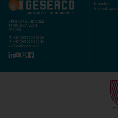
Branchen
Vertriebspar
9 RUE CAROLINE AIGLE
33185
LE HAILLAN
FRANCE
(T)
+33 (0)5 56 34 92 29
(F)
+33 (0)5 56 34 95 44
contact@geserco.fr
Avec