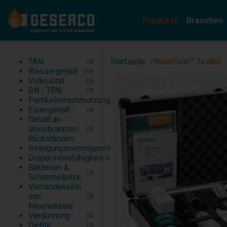
Produkte
Branchen
TAN
Automobil
(5)
TAN
Startseite
WaterTest™ Testkit
(5)
Wassergehalt
Schiene
(16)
Wassergehalt
(16)
Viskosität
Handelsschifffahrt
(5)
Viskosität
(5)
BN - TBN
Kriegsmarine
(9)
BN - TBN
(9)
Partikelverschmutzung
Zementwerk
(5)
Partikelverschmutzung
(5)
Eisengehalt
Stahlindustrie, Bearbeitung
(4)
Eisengehalt
(4)
Gehalt an unverbrannten Rückständen
(3)
Gehalt an
Reinigungsvermögen
(2)
unverbrannten
(3)
Rückständen
Reinigungsvermögen
(2)
Dispersionsfähigkeit
(2)
Bakterien &
(3)
Schimmelpilze
Vorhandensein
von
(3)
Meerwasser
Verdünnung
(6)
Dichte
(1)