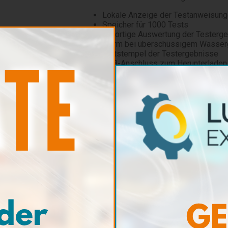
Lokale Anzeige der Testanweisun
Speicher für 1000 Tests
Sofortige Auswertung der Testerg
Alarm bei überschüssigem Wasser
Zeitstempel der Testergebnisse
USB-Anschluss zum Herunterladen 
Aktualisierung
Eigenschaften
FREIER
WASSER
Gebrauch
Anwendungsbereiche
Motor-, A
und Getri
0 - 1,5 %
0 - 15 %
Messbereiche
0 - 15 00