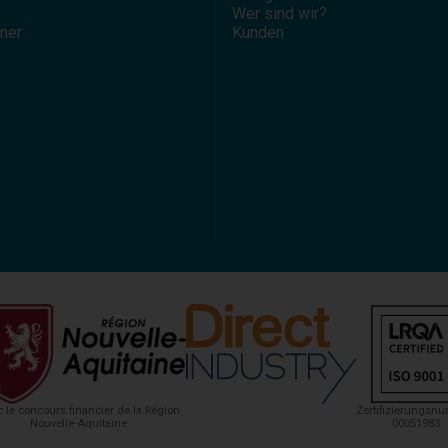
Wer sind wir?
tner
Kunden
 le concours financier de la Région
Zertifizierungsn
Nouvelle-Aquitaine
00051983