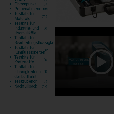
Flammpunkt
(2)
Probenahmesets
(5)
Testkits für
(20)
Motoröle
Testkits für
Industrie- und
(4)
Hydrauliköle
Testkits für
(1)
Bearbeitungsflüssigkeiten
Testkits für
(2)
Kühlflüssigkeiten
Testkits für
(5)
Kraftstoffe
Testkits für
Flüssigkeiten in
(1)
der Luftfahrt
Testzubehör
(3)
Nachfüllpack
(12)