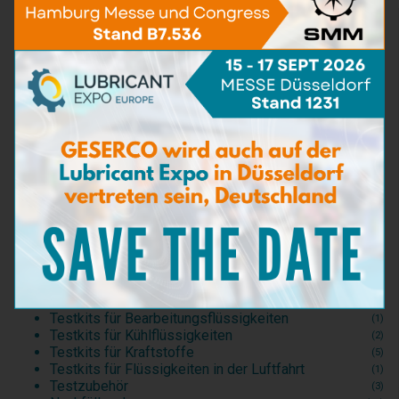
TAN
(5)
Wassergehalt
(16)
Viskosität
(5)
BN - TBN
(9)
Partikelverschmutzung
(5)
Eisengehalt
(4)
Gehalt an unverbrannten Rückständen
(3)
Reinigungsvermögen
(2)
Dispersionsfähigkeit
(2)
Bakterien & Schimmelpilze
(3)
Vorhandensein von Meerwasser
(3)
Verdünnung
(6)
Dichte
(1)
Flammpunkt
(2)
Probenahmesets
(5)
Testkits für Motoröle
(20)
Testkits für Industrie- und Hydrauliköle
(4)
Testkits für Bearbeitungsflüssigkeiten
(1)
Testkits für Kühlflüssigkeiten
(2)
Testkits für Kraftstoffe
(5)
Testkits für Flüssigkeiten in der Luftfahrt
(1)
Testzubehör
(3)