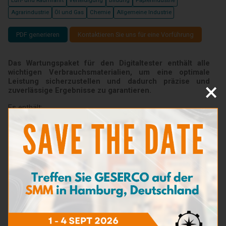
Luft- und Raumfahrt
Verteidigung
Bildung
Papierindustrie
Agrarindustrie
Öl und Gas
Chemie
Allgemeine Industrie
PDF generieren
Kontaktieren Sie uns für eine Vorführung
Das Wartungspaket für den Digitaltester enthält alle
wichtigen Verbrauchsmaterialien, um eine optimale
Leistung sicherzustellen und dadurch präzise und
×
zuverlässige Ergebnisse zu garantieren.
Es enthält:
WT1152
: Reaktionsflasche (2 Stück) und Dichtung
(2 Stück)
DP6152
: USB-Kabel (1 Stück)
DP6189
: Fetttube – 30 g (1 Stück)
Produktcode
Wartungspaket für digitalen Tester: PP9102