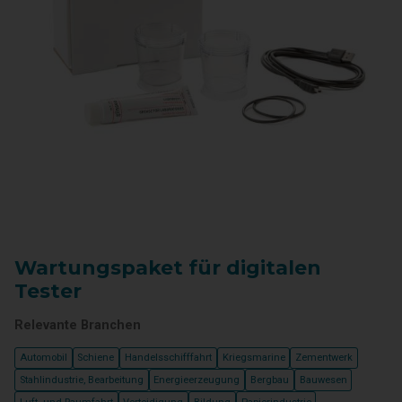
Wartungspaket für digitalen
Tester
Relevante Branchen
Automobil
Schiene
Handelsschifffahrt
Kriegsmarine
Zementwerk
Stahlindustrie, Bearbeitung
Energieerzeugung
Bergbau
Bauwesen