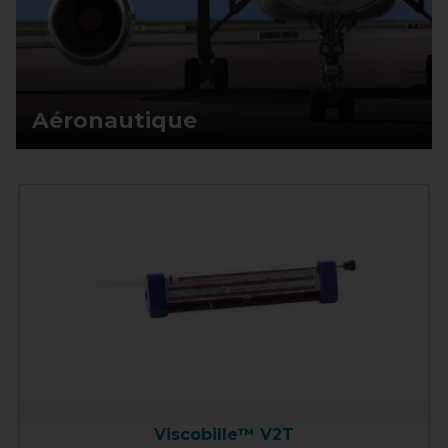
Aéronautique
Viscobille™ V2T