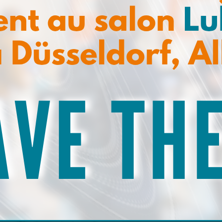
itateur
Graisse pour
nétique
filetages
avoir plus
En savoir plus