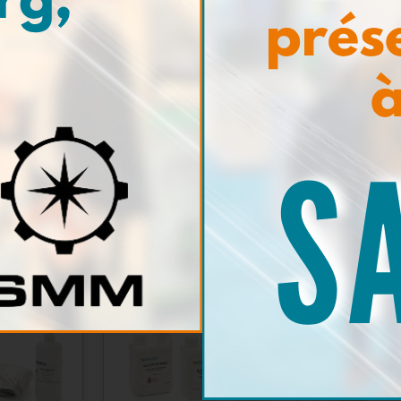
s de
Micropipette de
Ag
ment
précision
mag
 plus
En savoir plus
En s