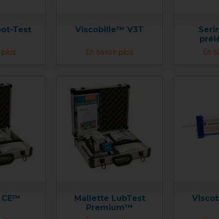
oot-Test
Viscobille™ V3T
Seri
pré
 plus
En savoir plus
En s
e CE™
Mallette LubTest
Visco
Premium™