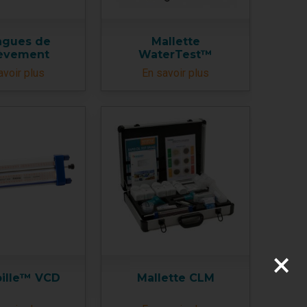
ngues de
Mallette
lèvement
WaterTest™
avoir plus
En savoir plus
×
bille™ VCD
Mallette CLM