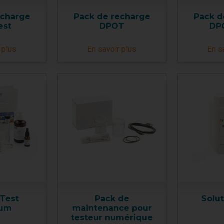
echarge
Pack de recharge
Pack d
est
DPOT
DP
 plus
En savoir plus
En s
 Test
Pack de
Solu
ium
maintenance pour
testeur numérique