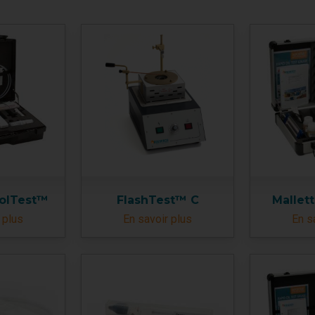
oolTest™
FlashTest™ C
Mallet
 plus
En savoir plus
En s