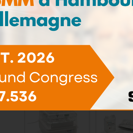
OCMS™ - Oil
Pompe
Condition
prélève
Monitoring System
En savoir plus
En savoir