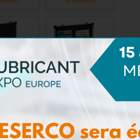
avoir plus
En savoir plus
e Teneur en
Mallette CEVM
u + BN
avoir plus
En savoir plus