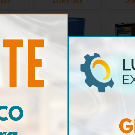
 plus
En savoir plus
En s
lèvement
Biocide
Mallett
TotalFuelWash
Ea
 plus
En savoir plus
En s