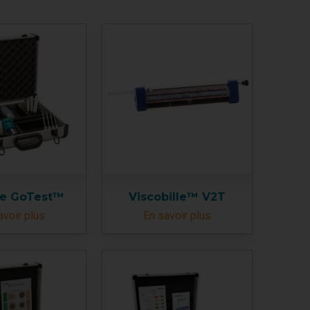
te GoTest™
Viscobille™ V2T
avoir plus
En savoir plus