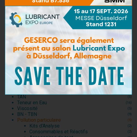
Graisse pour filetages
En savoir plus
TAN
(5)
Teneur en Eau
(16)
Viscosité
(5)
BN - TBN
(9)
Pollution particulaire
(5)
Kits d'Analyse
(2)
Consommables et Réactifs
(2)