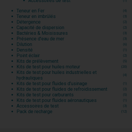
Accessoires de test
(1)
Teneur en Fer
(4)
Teneur en imbrûlés
(3)
Détergence
(2)
Capacité de dispersion
(2)
Bactéries & Moisissures
(3)
Présence d'eau de mer
(3)
Dilution
(6)
Densité
(1)
Point éclair
(2)
Kits de prélèvement
(5)
Kits de test pour huiles moteur
(20)
Kits de test pour huiles industrielles et
(4)
hydrauliques
Kits de test pour fluides d’usinage
(1)
Kits de test pour fluides de refroidissement
(2)
Kits de test pour carburants
(5)
Kits de test pour fluides aéronautiques
(1)
Accessoires de test
(3)
Pack de recharge
(12)