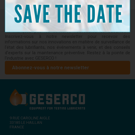
Newsletter
Ne manquez pas les dernières nouveautés de GESERCO !
Inscrivez-vous à notre newsletter pour recevoir des
informations sur nos innovations en matière de surveillance de
l'état des lubrifiants, nos événements à venir, et des conseils
d'experts sur la maintenance préventive. Restez à la pointe de
l'industrie avec GESERCO !
Abonnez-vous à notre newsletter
9 RUE CAROLINE AIGLE
33185
LE HAILLAN
FRANCE