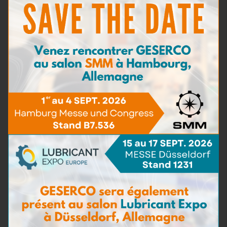
Teneur en Fer
(4)
Teneur en imbrûlés
(3)
Détergence
(2)
Capacité de dispersion
(2)
Bactéries & Moisissures
(3)
Présence d'eau de mer
(3)
Dilution
(6)
Densité
(1)
Kits d'Analyse
(1)
Consommables et Réactifs
(0)
Accessoires de test
(0)
Point éclair
(2)
Kits de prélèvement
(5)
Kits de test pour huiles moteur
(20)
Kits de test pour huiles industrielles et
(4)
hydrauliques
Kits de test pour fluides d’usinage
(1)
Kits de test pour fluides de refroidissement
(2)
Kits de test pour carburants
(5)
Kits de test pour fluides aéronautiques
(1)
Accessoires de test
(3)
Pack de recharge
(12)