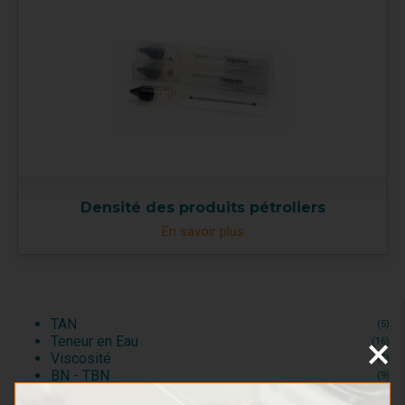
Densité des produits pétroliers
En savoir plus
TAN
(5)
×
Teneur en Eau
(16)
Viscosité
(5)
BN - TBN
(9)
Pollution particulaire
(5)