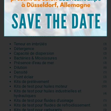
Teneur en Eau
(16)
Viscosité
(5)
BN - TBN
(9)
Pollution particulaire
(5)
Teneur en Fer
(4)
Kits d'Analyse
(3)
Consommables et Réactifs
(1)
Accessoires de test
(0)
Teneur en imbrûlés
(3)
Détergence
(2)
Capacité de dispersion
(2)
Bactéries & Moisissures
(3)
Présence d'eau de mer
(3)
Dilution
(6)
Densité
(1)
Point éclair
(2)
Kits de prélèvement
(5)
Kits de test pour huiles moteur
(20)
Kits de test pour huiles industrielles et
(4)
hydrauliques
Kits de test pour fluides d’usinage
(1)
Kits de test pour fluides de refroidissement
(2)
Kits de test pour carburants
(5)