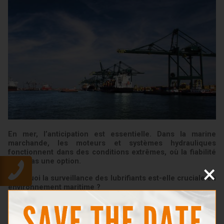
En mer, l’anticipation est essentielle. Dans la marine
marchande, les moteurs et systèmes hydrauliques
fonctionnent dans des conditions extrêmes, où la fiabilité
n’est pas une option.
×
Pourquoi la surveillance des lubrifiants est-elle cruciale en
environnement maritime ?
Détecter l’usure mécanique avant qu’elle ne provoque
une panne
Identifier les contaminations critiques (eau de mer,