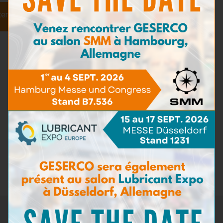
carburant…)
ter
Prolonger la durée de vie des huiles et réduire la
fréquence de réapprovisionnement
Garantir la sécurité et éviter les arrêts imprévus
coûteux
Grâce aux
kits de diagnostic portables GESERCO
, les
équipages peuvent analyser les huiles et fluides directement à
bord, sans laboratoire, et agir immédiatement.
Un diagnostic rapide à bord = une maintenance maîtrisée,
une meilleure disponibilité des équipements et des coûts
d’exploitation optimisés.
Découvrez les solutions GESERCO pour la marine marchande
→
Marine Marchande
Retour aux actualités
Newsletter