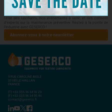
Ne manquez pas les dernières nouveautés de GESERCO !
Inscrivez-vous à notre newsletter pour recevoir des
informations sur nos innovations en matière de surveillance de
l'état des lubrifiants, nos événements à venir, et des conseils
d'experts sur la maintenance préventive. Restez à la pointe de
l'industrie avec GESERCO !
Abonnez-vous à notre newsletter
9 RUE CAROLINE AIGLE
33185
LE HAILLAN
FRANCE
(T)
+33 (0)5 56 34 92 29
(F)
+33 (0)5 56 34 95 44
contact@geserco.fr