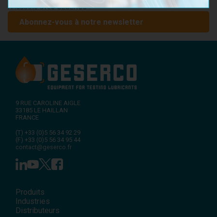
l'industrie avec GESERCO !
Abonnez-vous à notre newsletter
9 RUE CAROLINE AIGLE
33185
LE HAILLAN
FRANCE
(T)
+33 (0)5 56 34 92 29
(F)
+33 (0)5 56 34 95 44
contact@geserco.fr
Produits
Industries
Distributeurs