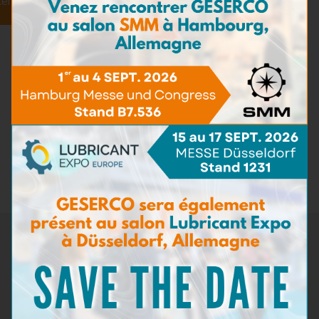
ter
Une surchauffe des composants
Une perte de rendement énergétique
Et à terme, une panne coûteuse
Chez GESERCO, nous vous aidons à surveiller ce
paramètre essentiel directement sur site, grâce à nos
outils comme le
ViscoTest™
ou le
Viscobille™
, conçus pour
un diagnostic simple, rapide et fiable.
Un contrôle régulier de la viscosité, c’est une maintenance
optimisée et une performance durable de vos installations.
Retour aux actualités
Newsletter
Ne manquez pas les dernières nouveautés de GESERCO !
Inscrivez-vous à notre newsletter pour recevoir des
informations sur nos innovations en matière de surveillance de
l'état des lubrifiants, nos événements à venir, et des conseils
d'experts sur la maintenance préventive. Restez à la pointe de