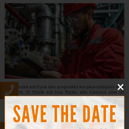
×
La viscosité est l’une des propriétés les plus critiques d’un
lubrifiant. Si l’huile est trop fluide, elle n’assure plus un
bon contact entre les surfaces métalliques ; si elle est trop
épaisse, elle pénalise les performances du système et
entraîne une surconsommation d’énergie.
Une mauvaise viscosité peut entraîner :
Une usure accélérée des pièces mécaniques