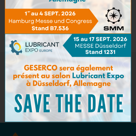
de précieux instants partagés avec vos proches.
Très belles fêtes de fin d’année de la part de toute
l’équipe GESERCO !
Retour aux actualités
Newsletter
Ne manquez pas les dernières nouveautés de GESERCO !
Inscrivez-vous à notre newsletter pour recevoir des
informations sur nos innovations en matière de surveillance de
l'état des lubrifiants, nos événements à venir, et des conseils
d'experts sur la maintenance préventive. Restez à la pointe de
l'industrie avec GESERCO !
Abonnez-vous à notre newsletter