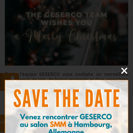
×
Toute l’équipe GESERCO vous souhaite un merveilleux
Noël, rempli de joie, de beaux moments et d’un repos bien
mérité.
Nous tenons à remercier chaleureusement nos clients,
partenaires et distributeurs pour leur confiance et leur
collaboration tout au long de l’année 2025.
Votre soutien nourrit chaque jour notre engagement envers
l’innovation, la fiabilité et l’excellence.
ter
Que cette période festive vous apporte bonheur, inspiration et