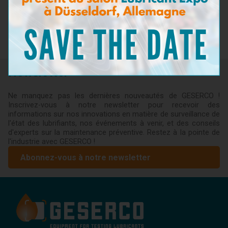
l’usinage →
Sidérurgie et Usinage
Retour aux actualités
Newsletter
Ne manquez pas les dernières nouveautés de GESERCO !
Inscrivez-vous à notre newsletter pour recevoir des
informations sur nos innovations en matière de surveillance de
l'état des lubrifiants, nos événements à venir, et des conseils
d'experts sur la maintenance préventive. Restez à la pointe de
l'industrie avec GESERCO !
Abonnez-vous à notre newsletter