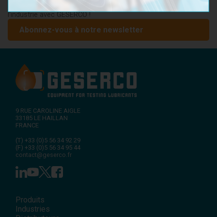
d'experts sur la maintenance préventive. Restez à la pointe de
l'industrie avec GESERCO !
Abonnez-vous à notre newsletter
9 RUE CAROLINE AIGLE
33185
LE HAILLAN
FRANCE
(T)
+33 (0)5 56 34 92 29
(F)
+33 (0)5 56 34 95 44
contact@geserco.fr
Produits
Industries