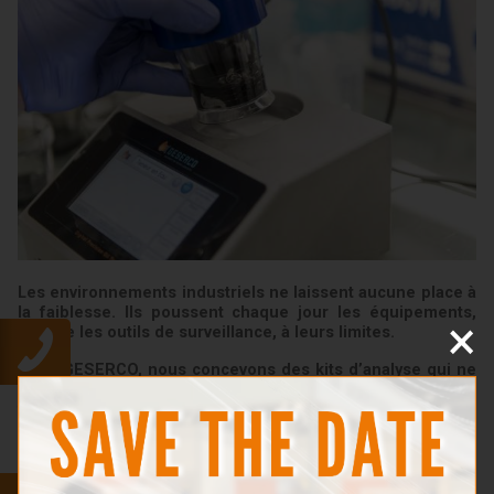
Les environnements industriels ne laissent aucune place à
la faiblesse. Ils poussent chaque jour les équipements,
×
comme les outils de surveillance, à leurs limites.
Chez GESERCO, nous concevons des kits d’analyse qui ne
sont pas seulement précis, mais parfaitement adaptés au
terrain. Conçus pour résister aux conditions réelles
d’exploitation et fournir des résultats fiables dans la durée.
Des matériaux robustes pour les environnements
exigeants