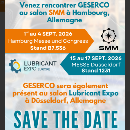
ter
Un design compact et ergonomique pour une
utilisation facile
Des mesures fiables, répétables et exploitables
Nos solutions sont faites pour un usage quotidien, même
dans des conditions extrêmes, sans compromettre la
qualité des mesures ni la sécurité des opérateurs.
Parce qu’un outil de diagnostic n’a de valeur que s’il reste fiable,
durable et performant, au moment où cela compte le plus.
En savoir plus sur nos solutions →
Solutions GESERCO
Retour aux actualités
Newsletter
Ne manquez pas les dernières nouveautés de GESERCO !
Inscrivez-vous à notre newsletter pour recevoir des
informations sur nos innovations en matière de surveillance de
l'état des lubrifiants, nos événements à venir, et des conseils