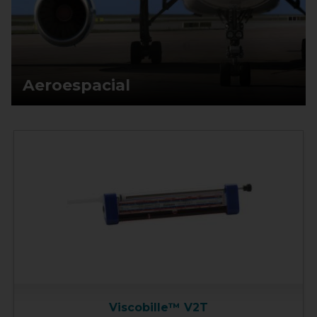
Aeroespacial
Viscobille™ V2T