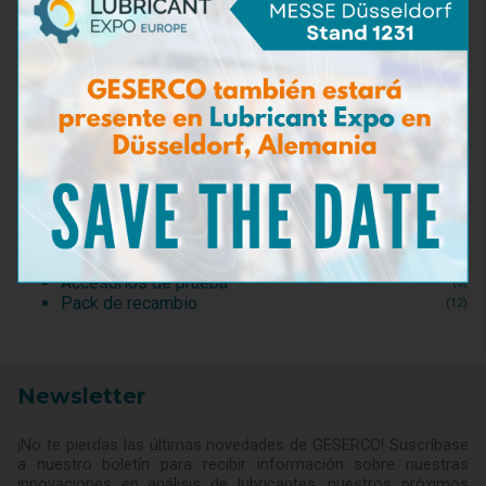
Capacidad de dispersión
(2)
Bacterias y hongos
(3)
Detección de agua del mar
(3)
Dilución
(6)
Densidad
(1)
Punto de inflamación
(2)
Kit de tomada de muestra
(5)
Kits de pruebas para aceite motor
(20)
Kits de pruebas para aceite hidráulica
(4)
Kits de pruebas para fluidos de mecanizado
(1)
Kits de pruebas para refrigerante
(2)
Kits de pruebas para fluidos de combustible
(5)
Kits de pruebas para fluidos de aviación
(1)
Accesorios de prueba
(3)
Pack de recambio
(12)
Newsletter
¡No te pierdas las últimas novedades de GESERCO! Suscríbase
a nuestro boletín para recibir información sobre nuestras
innovaciones en análisis de lubricantes, nuestros próximos