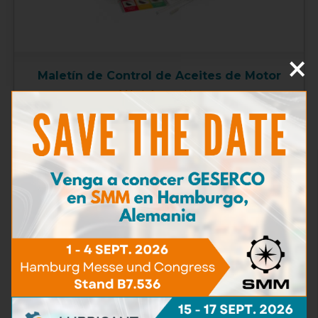
×
Maletín de Control de Aceites de Motor
Más información
TAN
(5)
Contenido de Agua
(16)
Viscosidad
(5)
BN - TBN
(9)
Contaminación con partículas
(5)
Contenido de hierro
(4)
Materias carbonosas
(3)
Detergencia
(2)
Kits de análisis
(2)
Consumibles y Reactivos
(0)
Accesorios de prueba
(0)