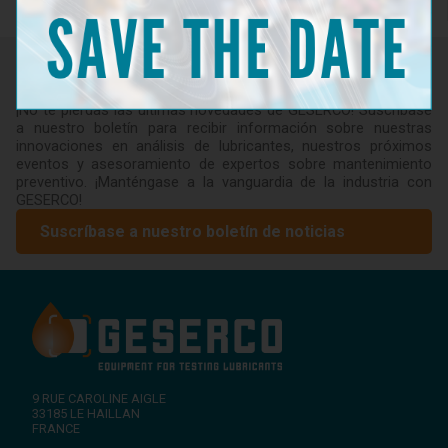
Newsletter
¡No te pierdas las últimas novedades de GESERCO! Suscríbase
a nuestro boletín para recibir información sobre nuestras
innovaciones en análisis de lubricantes, nuestros próximos
eventos y asesoramiento de expertos sobre mantenimiento
preventivo. ¡Manténgase a la vanguardia de la industria con
GESERCO!
Suscríbase a nuestro boletín de noticias
9 RUE CAROLINE AIGLE
33185
LE HAILLAN
FRANCE