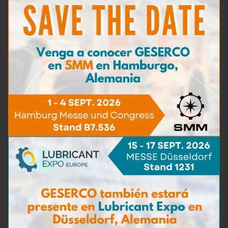
Contaminación con partículas
(5)
Contenido de hierro
(4)
Materias carbonosas
(3)
Detergencia
(2)
Capacidad de dispersión
(2)
Bacterias y hongos
(3)
Detección de agua del mar
(3)
Dilución
(6)
Densidad
(1)
Punto de inflamación
(2)
Kit de tomada de muestra
(5)
Kits de pruebas para aceite motor
(20)
Kits de pruebas para aceite hidráulica
(4)
Kits de pruebas para fluidos de mecanizado
(1)
Kits de análisis
(1)
Consumibles y Reactivos
(0)
Accesorios de prueba
(0)
Kits de pruebas para refrigerante
(2)
Kits de pruebas para fluidos de combustible
(5)
Kits de pruebas para fluidos de aviación
(1)
Accesorios de prueba
(3)
Pack de recambio
(12)