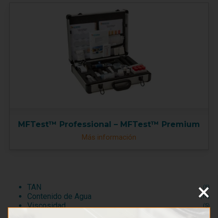
MFTest™ Professional – MFTest™ Premium
Más información
×
TAN
(5)
Contenido de Agua
(16)
Viscosidad
(5)
BN - TBN
(9)