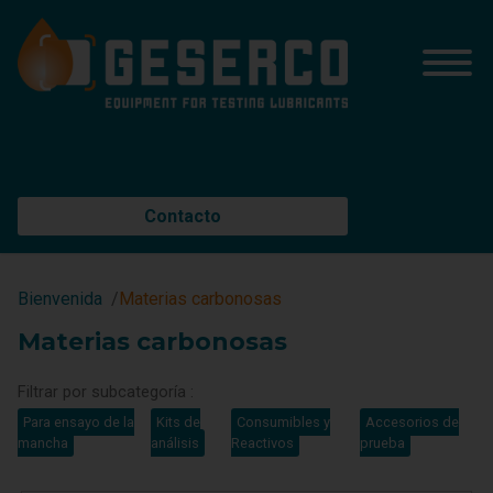
Contacto
Bienvenida
Materias carbonosas
Materias carbonosas
Filtrar por subcategoría :
Para ensayo de la
Kits de
Consumibles y
Accesorios de
mancha
análisis
Reactivos
prueba