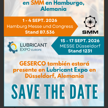
Maletín de Control de Aceites de Motor
Más información
TAN
(5)
Contenido de Agua
(16)
Viscosidad
(5)
BN - TBN
(9)
Contaminación con partículas
(5)
Contenido de hierro
(4)
Materias carbonosas
(3)
Para ensayo de la mancha
(0)
Kits de análisis
(3)
Consumibles y Reactivos
(0)
Accesorios de prueba
(0)
Detergencia
(2)
Capacidad de dispersión
(2)
Bacterias y hongos
(3)
Detección de agua del mar
(3)
Dilución
(6)