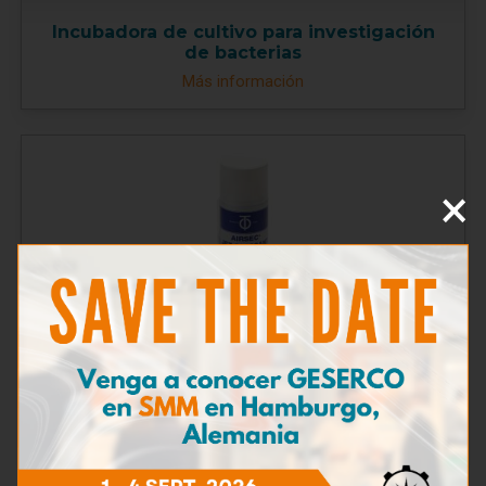
Incubadora de cultivo para investigación
de bacterias
Más información
×
Pulverizador de aire seco
Más información