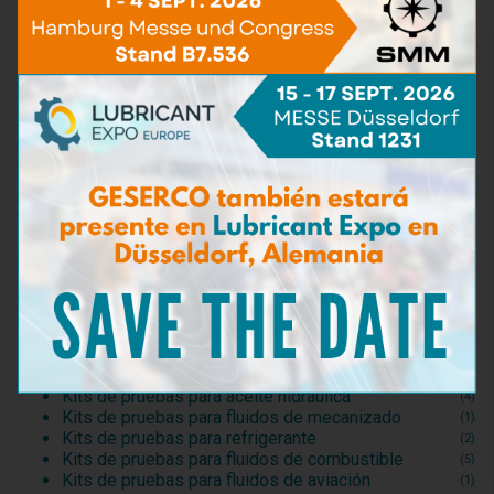
TAN
(5)
Contenido de Agua
(16)
Viscosidad
(5)
BN - TBN
(9)
Contaminación con partículas
(5)
Contenido de hierro
(4)
Materias carbonosas
(3)
Detergencia
(2)
Capacidad de dispersión
(2)
Bacterias y hongos
(3)
Detección de agua del mar
(3)
Dilución
(6)
Densidad
(1)
Punto de inflamación
(2)
Kit de tomada de muestra
(5)
Kits de pruebas para aceite motor
(20)
Kits de pruebas para aceite hidráulica
(4)
Kits de pruebas para fluidos de mecanizado
(1)
Kits de pruebas para refrigerante
(2)
Kits de pruebas para fluidos de combustible
(5)
Kits de pruebas para fluidos de aviación
(1)