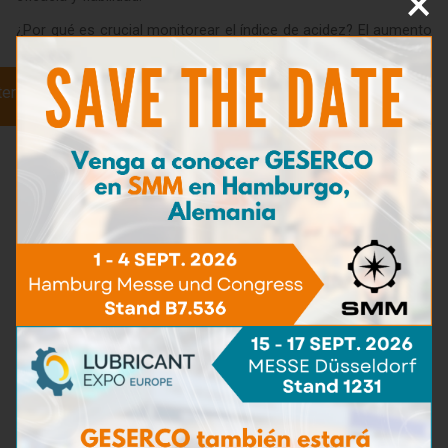
×
¿Por qué es crucial monitorear el índice de acidez? El aumento
del índice de acidez es un indicador clave de la oxidación y
degradación del lubricante, lo que provoca:
ter
La formación de gomas y barnices en las piezas
metálicas.
El aumento de la viscosidad y la pérdida de
capacidad de bombeo.
La corrosión de las piezas metálicas,
especialmente en presencia de agua.
Gracias a su método colorimétrico, el
Maletín TANTest™
permite medir con precisión el índice de acidez de su lubricante
y supervisar su evolución. Este análisis rápido y fiable le
permite tomar decisiones de mantenimiento inmediatas,
garantizando así el rendimiento y la longevidad de sus
mecanismos lubricados.
Compacto y fácil de usar en el campo, el
Maletín TANTest™
de
GESERCO incluye una guía de análisis detallada para una
interpretación sencilla de los resultados.
El
Maletín TANTest™
ofrece una solución segura para sus
equipos, mientras sigue cumpliendo con los exigentes