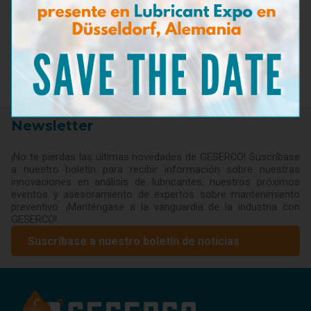
estándares del mantenimiento preventivo.
Descubra más -->
Maletín TANTest™
Volver a noticias
Newsletter
¡No te pierdas las últimas novedades de GESERCO! Suscríbase
a nuestro boletín para recibir información sobre nuestras
innovaciones en análisis de lubricantes, nuestros próximos
eventos y asesoramiento de expertos sobre mantenimiento
preventivo. ¡Manténgase a la vanguardia de la industria con
GESERCO!
Suscríbase a nuestro boletín de noticias