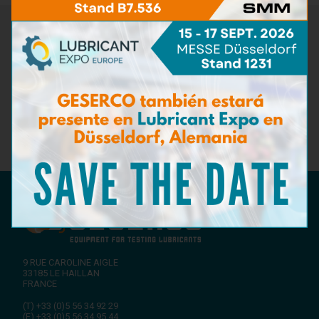
Newsletter
¡No te pierdas las últimas novedades de GESERCO! Suscríbase
a nuestro boletín para recibir información sobre nuestras
innovaciones en análisis de lubricantes, nuestros próximos
eventos y asesoramiento de expertos sobre mantenimiento
preventivo. ¡Manténgase a la vanguardia de la industria con
GESERCO!
Suscríbase a nuestro boletín de noticias
9 RUE CAROLINE AIGLE
33185
LE HAILLAN
FRANCE
(T)
+33 (0)5 56 34 92 29
(F)
+33 (0)5 56 34 95 44