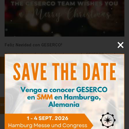
×
Feliz Navidad con GESERCO!
En esta época festiva, todo el equipo de GESERCO les desea
una Navidad llena de alegría, momentos cálidos en familia y
felicidad compartida.
Queremos agradecer a nuestros clientes, socios y
colaboradores por su confianza y compromiso a lo largo del
año. Juntos, seguimos innovando y afrontando desafíos para
construir un futuro cada vez más eficiente.
¡Les deseamos unas maravillosas fiestas de fin de año!
ter
Volver a noticias