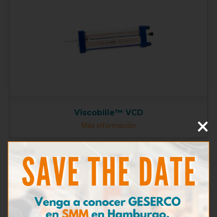
Viscobille™ VCD
×
Más información