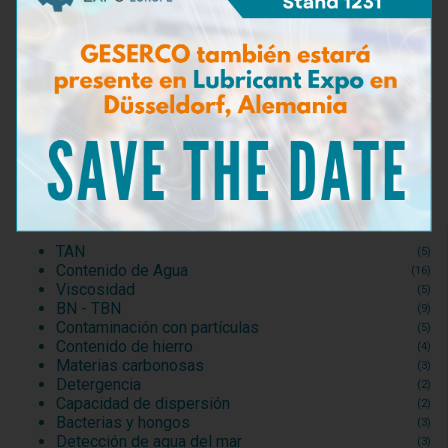
Código del producto
Kit de prueba de hierro: IT9002
Pack de recambios – 50 pruebas de hierro: PP9113
Opciones
Kit de prueba de BN residual en aceite de drenaje: BN9006
TAN
(5)
Contenido de Agua
(16)
Viscosidad
(5)
BN - TBN
(9)
Contaminación con partículas
(5)
Contenido de hierro
(4)
Materias carbonosas
(3)
Detergencia
(2)
Capacidad de dispersión
(2)
Bacterias y hongos
(3)
Detección de agua del mar
(3)