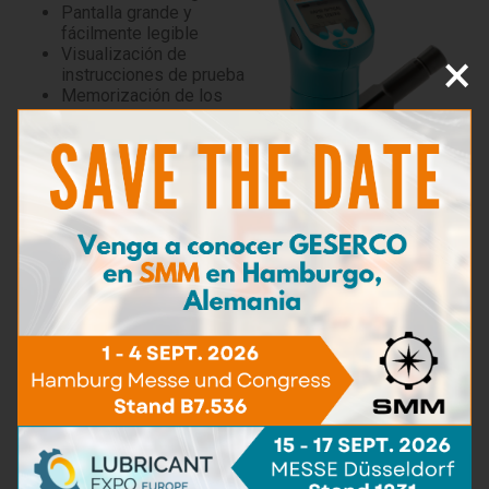
Pantalla grande y
fácilmente legible
×
Visualización de
instrucciones de prueba
Memorización de los
resultados de hasta 1000
pruebas
Evaluación inmediata del
resultado
Alarma de exceso de
hierro
Fechado automático de los resultados
Puerto USB para transmisión de resultados
Características
Viene en un maletín de
aluminio resistente y liviano.
Dimensiones: 47 x 42 x 13 cm
Peso: 8 kg
El maletín incluye todos los accesorios, reactivos y manual
de instrucciones para realizar e interpretar
50 pruebas.