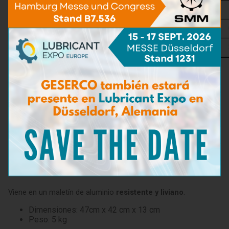
Precisión
± 4%
Resolución
0,1 BN
Duración
3 minutos
Viene en un maletín de aluminio
resistente y liviano
.
Dimensiones: 47cm x 42 cm x 13 cm
Peso: 5 kg