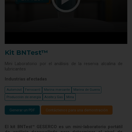
Kit BNTest™
Mini Laboratorio por el análisis de la reserva alcalina de
lubricantes
Industrias afectadas
Automóvil
Ferrocarril
Marina mercante
Marina de Guerra
Producción de energía
Aceite y Gas
Mina
Generar un PDF
Contáctenos para una demostración
El kit BNTest™ GESERCO es un mini-laboratorio portátil