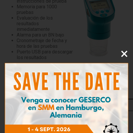
instrucciones de prueba
Memoria para 1000
pruebas
Evaluación de los
resultados
inmediatamente
Alarma para un BN bajo
Cronometraje de fecha y
hora de las pruebas
×
Puerto USB para descargar
los resultados
Características
El maletín BNTest™ viene en 2 versiones para adaptarse
mejor a la aplicación del usuario :
MODELO PRECALIBRADO
BN 0 a 30
Rangos de medición
BN 0 a 100
BN 0 a 140