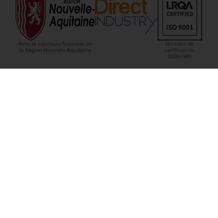
Avec le concours financier de
Número de
la Région Nouvelle-Aquitaine
certificación
00051983