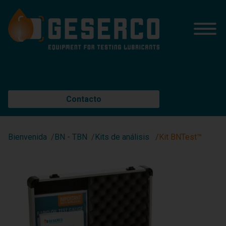
Contacto
Bienvenida
BN - TBN
Kits de análisis
Kit BNTest™