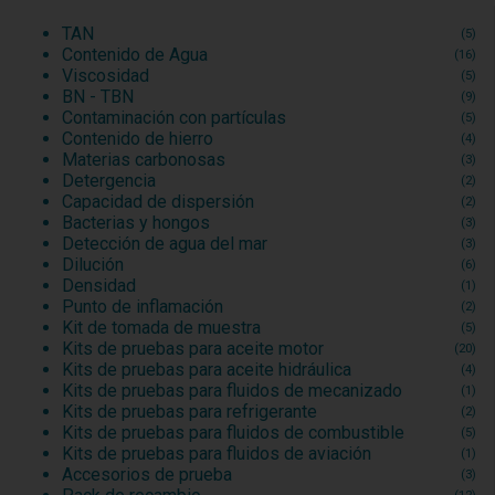
TAN
(5)
Contenido de Agua
(16)
Viscosidad
(5)
BN - TBN
(9)
Contaminación con partículas
(5)
Contenido de hierro
(4)
Materias carbonosas
(3)
Detergencia
(2)
Capacidad de dispersión
(2)
Bacterias y hongos
(3)
Detección de agua del mar
(3)
Dilución
(6)
Densidad
(1)
Punto de inflamación
(2)
Kit de tomada de muestra
(5)
Kits de pruebas para aceite motor
(20)
Kits de pruebas para aceite hidráulica
(4)
Kits de pruebas para fluidos de mecanizado
(1)
Kits de pruebas para refrigerante
(2)
Kits de pruebas para fluidos de combustible
(5)
Kits de pruebas para fluidos de aviación
(1)
Accesorios de prueba
(3)