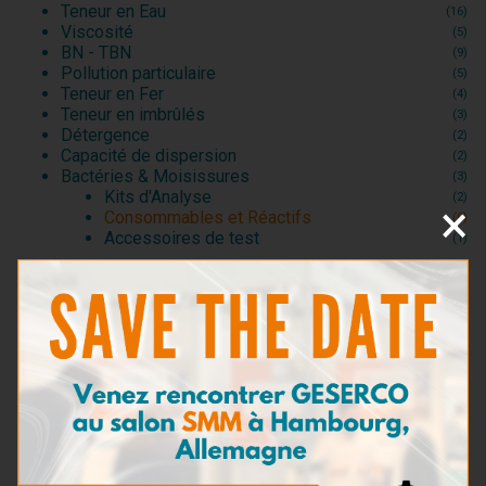
Teneur en Eau
(16)
Viscosité
(5)
BN - TBN
(9)
Pollution particulaire
(5)
Teneur en Fer
(4)
Teneur en imbrûlés
(3)
Détergence
(2)
Capacité de dispersion
(2)
Bactéries & Moisissures
(3)
Kits d'Analyse
(2)
×
Consommables et Réactifs
(0)
Accessoires de test
(1)
Présence d'eau de mer
(3)
Dilution
(6)
Densité
(1)
Point éclair
(2)
Kits de prélèvement
(5)
Kits de test pour huiles moteur
(20)
Kits de test pour huiles industrielles et
(4)
hydrauliques
Kits de test pour fluides d’usinage
(1)
Kits de test pour fluides de refroidissement
(2)
Kits de test pour carburants
(5)