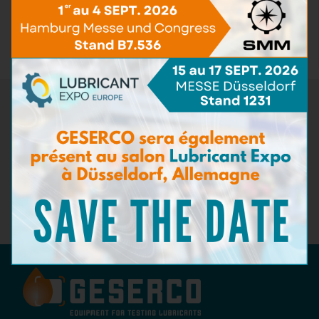
Kits de test pour fluides aéronautiques
(1)
Accessoires de test
(3)
Pack de recharge
(12)
Newsletter
Ne manquez pas les dernières nouveautés de GESERCO !
Inscrivez-vous à notre newsletter pour recevoir des
informations sur nos innovations en matière de surveillance de
l'état des lubrifiants, nos événements à venir, et des conseils
d'experts sur la maintenance préventive. Restez à la pointe de
l'industrie avec GESERCO !
Abonnez-vous à notre newsletter