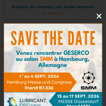
Mallette de Contrôle des Huiles Moteurs
×
En savoir plus
TAN
(5)
Teneur en Eau
(16)
Viscosité
(5)
BN - TBN
(9)
Pollution particulaire
(5)
Teneur en Fer
(4)
Teneur en imbrûlés
(3)
Détergence
(2)
Capacité de dispersion
(2)
Kits d'Analyse
(2)
Consommables et Réactifs
(0)
Accessoires de test
(0)
Bactéries & Moisissures
(3)
Présence d'eau de mer
(3)
Dilution
(6)