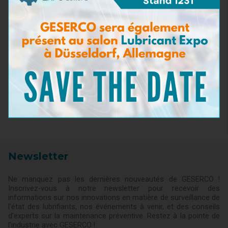
Densité
(1)
Point éclair
(2)
Kits de prélèvement
(5)
Kits de test pour huiles moteur
(20)
Kits de test pour huiles industrielles et
(4)
hydrauliques
Kits de test pour fluides d’usinage
(1)
Kits de test pour fluides de refroidissement
(2)
Kits de test pour carburants
(5)
Kits de test pour fluides aéronautiques
(1)
Accessoires de test
(3)
Pack de recharge
(12)
Newsletter
Ne manquez pas les dernières nouveautés de GESERCO !
Inscrivez-vous à notre newsletter pour recevoir des
informations sur nos innovations en matière de surveillance de
l'état des lubrifiants, nos événements à venir, et des conseils
d'experts sur la maintenance préventive. Restez à la pointe de
l'industrie avec GESERCO !