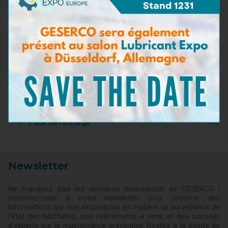
Kits de test pour huiles moteur
(20)
Kits de test pour huiles industrielles et
(4)
hydrauliques
Kits de test pour fluides d’usinage
(1)
Kits de test pour fluides de refroidissement
(2)
Kits d'Analyse
(2)
Consommables et Réactifs
(0)
Accessoires de test
(0)
Kits de test pour carburants
(5)
Kits de test pour fluides aéronautiques
(1)
Accessoires de test
(3)
Pack de recharge
(12)
Newsletter
Ne manquez pas les dernières nouveautés de GESERCO !
Inscrivez-vous à notre newsletter pour recevoir des
informations sur nos innovations en matière de surveillance de
l'état des lubrifiants, nos événements à venir, et des conseils
d'experts sur la maintenance préventive. Restez à la pointe de