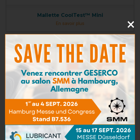
Mallette CoolTest™ Mini
×
En savoir plus
TAN
(5)
Teneur en Eau
(16)
Viscosité
(5)
BN - TBN
(9)
Pollution particulaire
(5)
Teneur en Fer
(4)
Teneur en imbrûlés
(3)
Détergence
(2)
Capacité de dispersion
(2)
Bactéries & Moisissures
(3)
Présence d'eau de mer
(3)
Dilution
(6)
Densité
(1)
Point éclair
(2)
Kits de prélèvement
(5)