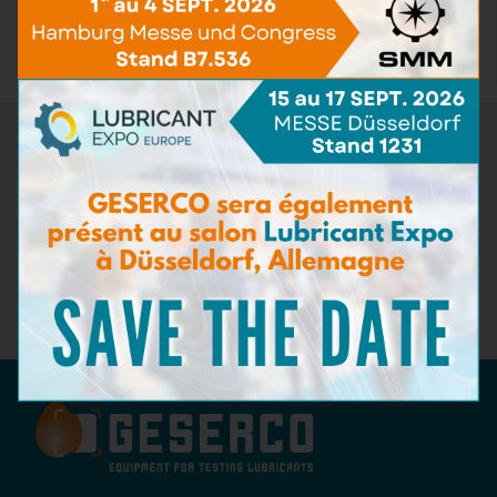
Accessoires de test
(3)
Pack de recharge
(12)
Newsletter
Ne manquez pas les dernières nouveautés de GESERCO !
Inscrivez-vous à notre newsletter pour recevoir des
informations sur nos innovations en matière de surveillance de
l'état des lubrifiants, nos événements à venir, et des conseils
d'experts sur la maintenance préventive. Restez à la pointe de
l'industrie avec GESERCO !
Abonnez-vous à notre newsletter