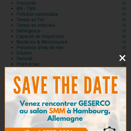
Viscosité
(5)
BN - TBN
(9)
Pollution particulaire
(5)
Teneur en Fer
(4)
Teneur en imbrûlés
(3)
Détergence
(2)
Capacité de dispersion
(2)
Bactéries & Moisissures
(3)
Présence d'eau de mer
(3)
×
Dilution
(6)
Densité
(1)
Point éclair
(2)
Kits de prélèvement
(5)
Kits d'Analyse
(2)
Consommables et Réactifs
(0)
Accessoires de test
(3)
Kits de test pour huiles moteur
(20)
Kits de test pour huiles industrielles et
(4)
hydrauliques
Kits de test pour fluides d’usinage
(1)
Kits de test pour fluides de refroidissement
(2)
Kits de test pour carburants
(5)
Kits de test pour fluides aéronautiques
(1)