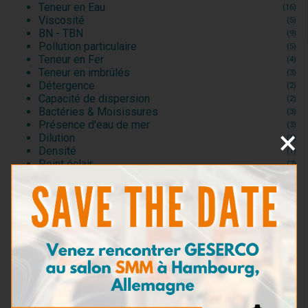
Teneur en Eau
(16)
Viscosité
(5)
BN - TBN
(9)
Pollution particulaire
(5)
Teneur en Fer
(4)
Teneur en imbrûlés
(3)
Détergence
(2)
Capacité de dispersion
(2)
Bactéries & Moisissures
(3)
Présence d'eau de mer
(3)
×
Dilution
(6)
Densité
(1)
Point éclair
(2)
Kits de prélèvement
(5)
Kits de test pour huiles moteur
(20)
Kits d'Analyse
(15)
Consommables et Réactifs
(5)
Accessoires de test
(0)
Kits de test pour huiles industrielles et
(4)
hydrauliques
Kits de test pour fluides d’usinage
(1)
Kits de test pour fluides de refroidissement
(2)
Kits de test pour carburants
(5)