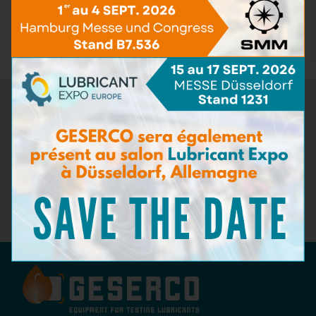
Kits de test pour fluides aéronautiques
(1)
Accessoires de test
(3)
Pack de recharge
(12)
Newsletter
Ne manquez pas les dernières nouveautés de GESERCO !
Inscrivez-vous à notre newsletter pour recevoir des
informations sur nos innovations en matière de surveillance de
l'état des lubrifiants, nos événements à venir, et des conseils
d'experts sur la maintenance préventive. Restez à la pointe de
l'industrie avec GESERCO !
Abonnez-vous à notre newsletter