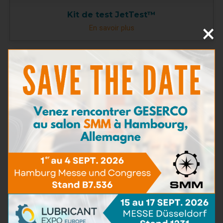
Kit de test JetTest™
×
En savoir plus
TAN
(5)
Teneur en Eau
(16)
Viscosité
(5)
BN - TBN
(9)
Pollution particulaire
(5)
Kits d'Analyse
(2)
Consommables et Réactifs
(2)
Accessoires de test
(1)
Teneur en Fer
(4)
Teneur en imbrûlés
(3)
Détergence
(2)
Capacité de dispersion
(2)
Bactéries & Moisissures
(3)
Présence d'eau de mer
(3)
Dilution
(6)