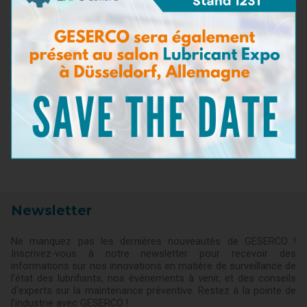
Densité
(1)
Point éclair
(2)
Kits de prélèvement
(5)
Kits de test pour huiles moteur
(20)
Kits de test pour huiles industrielles et
(4)
hydrauliques
Kits de test pour fluides d’usinage
(1)
Kits de test pour fluides de refroidissement
(2)
Kits de test pour carburants
(5)
Kits de test pour fluides aéronautiques
(1)
Accessoires de test
(3)
Pack de recharge
(12)
Newsletter
Ne manquez pas les dernières nouveautés de GESERCO !
Inscrivez-vous à notre newsletter pour recevoir des
informations sur nos innovations en matière de surveillance de
l'état des lubrifiants, nos événements à venir, et des conseils
d'experts sur la maintenance préventive. Restez à la pointe de
l'industrie avec GESERCO !