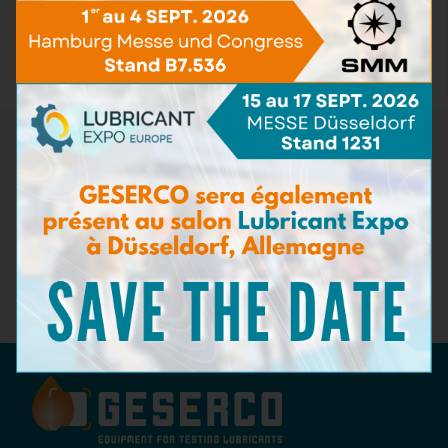
Kits de test pour fluides aéronautiques
(1)
Accessoires de test
(3)
Pack de recharge
(12)
Newsletter
Ne manquez pas les dernières nouveautés de GESERCO !
Inscrivez-vous à notre newsletter pour recevoir des
informations sur nos innovations en matière de surveillance de
l'état des lubrifiants, nos événements à venir, et des conseils
d'experts sur la maintenance préventive. Restez à la pointe de
l'industrie avec GESERCO !
Abonnez-vous à notre newsletter