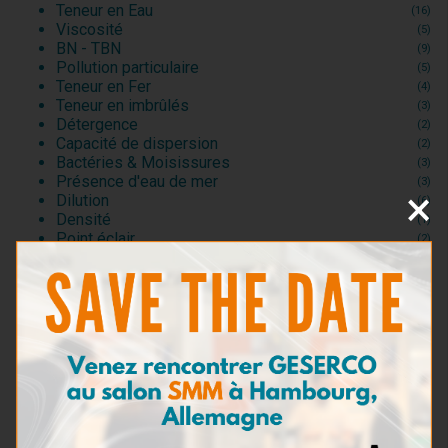
Teneur en Eau
(16)
Viscosité
(5)
BN - TBN
(9)
Pollution particulaire
(5)
Teneur en Fer
(4)
Teneur en imbrûlés
(3)
Détergence
(2)
Capacité de dispersion
(2)
Bactéries & Moisissures
(3)
Présence d'eau de mer
(3)
×
Dilution
(6)
Densité
(1)
Point éclair
(2)
Kits de prélèvement
(5)
Kits de test pour huiles moteur
(20)
Kits de test pour huiles industrielles et
(4)
hydrauliques
Kits d'Analyse
(4)
Consommables et Réactifs
(0)
Accessoires de test
(0)
Kits de test pour fluides d’usinage
(1)
Kits de test pour fluides de refroidissement
(2)
Kits de test pour carburants
(5)