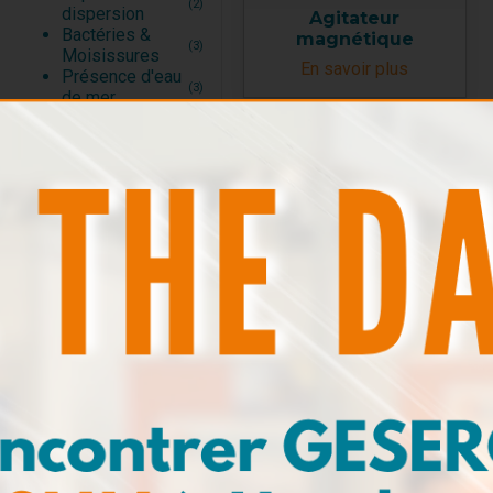
(2)
dispersion
Agitateur
Bactéries &
magnétique
(3)
Moisissures
En savoir plus
Présence d'eau
(3)
de mer
Dilution
(6)
Densité
(1)
Point éclair
(2)
Kits de
(5)
prélèvement
Kits de test
pour huiles
(20)
moteur
Kits de test
pour huiles
(4)
industrielles et
hydrauliques
Kits de test
pour fluides
(1)
d’usinage
Kits de test
pour fluides de
(2)
refroidissement