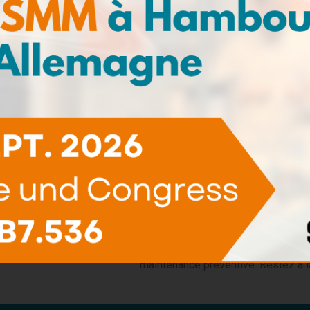
Kits de test
(5)
pour carburants
Kits de test
pour fluides
(1)
aéronautiques
Accessoires de
(3)
test
Pack de
(12)
recharge
Newsletter
Ne manquez pas les dernières 
newsletter pour recevoir des infor
de l'état des lubrifiants, nos é
maintenance préventive. Restez à l