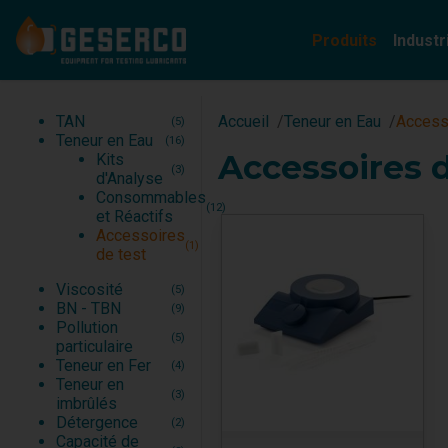
Produits
Industr
TAN
Automobile
(5)
TAN
Accueil
Teneur en Eau
Access
(5)
Teneur en Eau
Rail
(16)
Teneur en Eau
(16)
Viscosité
Marine de commerce
(5)
Accessoires d
Kits
BN - TBN
Marine de Guerre
(9)
(3)
d'Analyse
Pollution particulaire
Cimenterie
(5)
Consommables
Teneur en Fer
Sidérurgie, usinage
(4)
(12)
et Réactifs
Teneur en imbrûlés
(3)
Accessoires
Détergence
(2)
(1)
de test
Viscosité
(5)
BN - TBN
(9)
Pollution
(5)
particulaire
Teneur en Fer
(4)
Teneur en
(3)
imbrûlés
Détergence
(2)
Capacité de