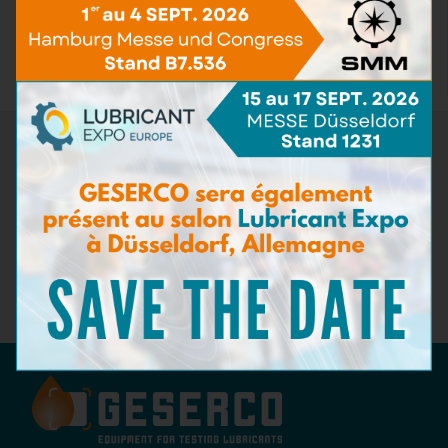
Kits de test pour fluides aéronautiques
(1)
Accessoires de test
(3)
Pack de recharge
(12)
Newsletter
Ne manquez pas les dernières nouveautés de GESERCO !
Inscrivez-vous à notre newsletter pour recevoir des
informations sur nos innovations en matière de surveillance de
l'état des lubrifiants, nos événements à venir, et des conseils
d'experts sur la maintenance préventive. Restez à la pointe de
l'industrie avec GESERCO !
Abonnez-vous à notre newsletter