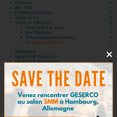
Viscosité
(5)
BN - TBN
(9)
Pollution particulaire
(5)
Teneur en Fer
(4)
Teneur en imbrûlés
(3)
Pour Essai à la Tache
(0)
Kits d'Analyse
(3)
Consommables et Réactifs
(0)
Accessoires de test
(0)
×
Détergence
(2)
Capacité de dispersion
(2)
Bactéries & Moisissures
(3)
Présence d'eau de mer
(3)
Dilution
(6)
Densité
(1)
Point éclair
(2)
Kits de prélèvement
(5)
Kits de test pour huiles moteur
(20)
Kits de test pour huiles industrielles et
(4)
hydrauliques
Kits de test pour fluides d’usinage
(1)
Kits de test pour fluides de refroidissement
(2)
Kits de test pour carburants
(5)