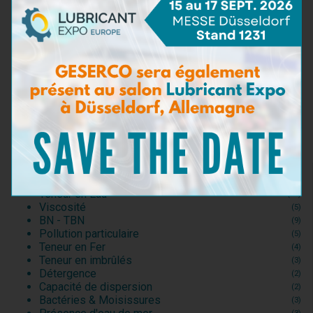
Solution BAS2
En savoir plus
TAN
(5)
Teneur en Eau
(16)
Viscosité
(5)
BN - TBN
(9)
Pollution particulaire
(5)
Teneur en Fer
(4)
Teneur en imbrûlés
(3)
Détergence
(2)
Capacité de dispersion
(2)
Bactéries & Moisissures
(3)