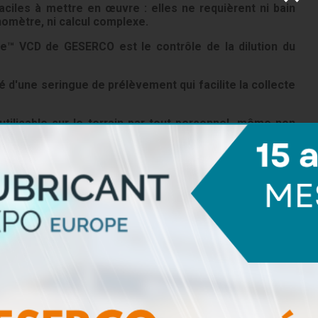
faciles à mettre en œuvre
: elles ne requièrent ni bain
omètre, ni calcul complexe.
lle™ VCD de GESERCO est le contrôle de la dilution du
é d'une seringue de prélèvement qui facilite la collecte
tilisable sur le terrain par tout personnel, même non
é du fluide testé aux spécifications.
oires
 du
Viscobille™ VCD
rend les billes de mesure faciles à voir
e et chargée en polluants, et l’échelle de mesure facilite la