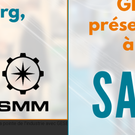
Dimensions : 31 x 4 x 7 cm
Poids : 0,600 kg
Code produit
Viscobille™ VCD : VT9015 (avec LED) - 
Viscotest™ : VT9004
nouveautés de GESERCO ! Inscrivez-vous à notre
Abon
mations sur nos innovations en matière de surveillance
vénements à venir, et des conseils d'experts sur la
a pointe de l'industrie avec GESERCO !