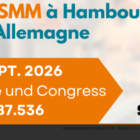
Pack de
(12)
recharge
Newsletter
Ne manquez pas les dernières 
newsletter pour recevoir des infor
de l'état des lubrifiants, nos é
maintenance préventive. Restez à l