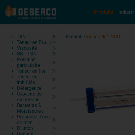
Produits
Industr
TAN
Automobile
(5)
TAN
Accueil
Viscobille™ VCD
(5)
Teneur en Eau
Rail
(16)
Teneur en Eau
(16)
Viscosité
Marine de commerce
(5)
Viscosité
(5)
BN - TBN
Marine de Guerre
(9)
BN - TBN
(9)
Pollution particulaire
Cimenterie
(5)
Pollution
Teneur en Fer
Sidérurgie, usinage
(4)
(5)
particulaire
Teneur en imbrûlés
(3)
Teneur en Fer
(4)
Détergence
(2)
Teneur en
(3)
imbrûlés
Détergence
(2)
Capacité de
(2)
dispersion
Bactéries &
(3)
Moisissures
Présence d'eau
(3)
de mer
Dilution
(6)
Densité
(1)