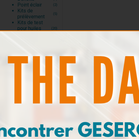
Point éclair
(2)
Kits de
(5)
prélèvement
Kits de test
pour huiles
(20)
moteur
Kits de test
pour huiles
(4)
industrielles et
hydrauliques
Kits de test
pour fluides
(1)
d’usinage
Kits de test
pour fluides de
(2)
refroidissement
Kits de test
(5)
pour carburants
Kits de test
pour fluides
(1)
aéronautiques
Accessoires de
(3)
test