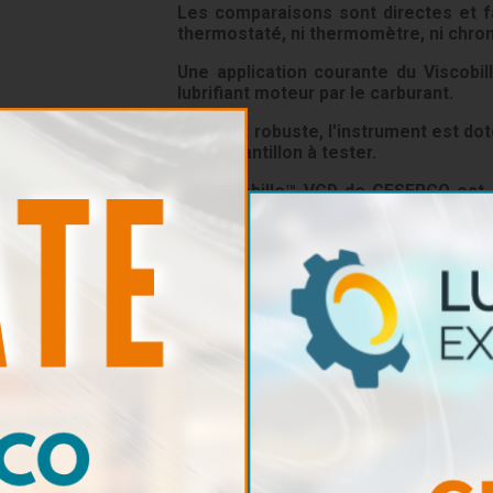
Les comparaisons sont
directes et 
thermostaté, ni thermomètre, ni chron
Une application courante du Viscobi
lubrifiant moteur par le carburant.
Léger et robuste, l'instrument est dot
de l'échantillon à tester.
Le Viscobille™ VCD de GESERCO est u
spécialiste, pour vérifier la conformit
Test facile des huiles n
Le système LED d’éclairage des tubes*
même lorsque l’huile testée est très noir
comparaison de la position des billes.
*(Option)
Caractéristiques