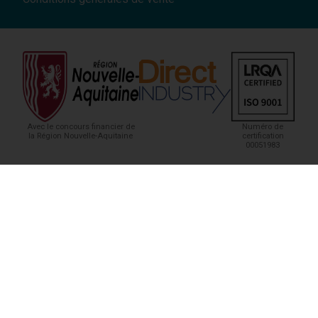
Avec le concours financier de
Numéro de
la Région Nouvelle-Aquitaine
certification
00051983