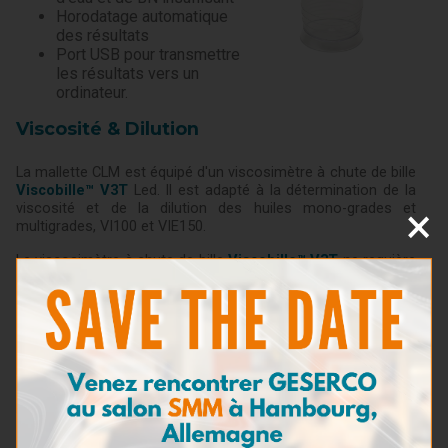
Horodatage automatique
des résultats
Port USB pour transmettre
les résultats vers un
ordinateur.
Viscosité & Dilution
La mallette CLM est équipé d'un viscosimètre à chute de bille
Viscobille™ V3T
Led. Il est adapté à la détermination de la
×
viscosité et de la dilution des huiles mono-grades et
multigrades, VI100 et VIE150.
Le viscosimètre à chute de bille
Viscobille™ V3T
ne requière
ni chronomètre, thermomètre ou bain thermostatique.
Détection d’Eau de Mer
Ce test utilise une méthode réactive : un échantillon d'huile à
tester est dilué avec une solution qui capture tous les
chlorures présents dans l'huile.
Une goutte est ensuite déposée sur un papier réactif qui
change de couleur en fonction de la teneur en chlorures,