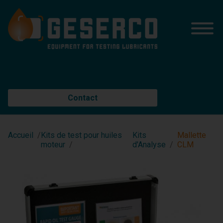
Contact
Accueil
Kits de test pour huiles
Kits
Mallette
moteur
d'Analyse
CLM