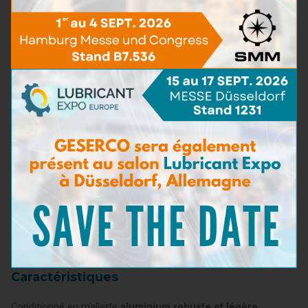
donc de la présence d'eau de mer.
La comparaison du papier réactif avec une planche de
référence permet de déterminer la teneur en chlorures en G
NaCI par litre.
Capacité de Dispersion et de Détergence
Méthode comparative : une goute d'huile usagée est
déposée sur un papier filtre spécial sur lequel elle s'étale et
forme une tâche. Une fois sèche, elle est comparée à une
planche de taches de référence qui permet l’interprétation.
Teneur en Matières Charbonneuses
Ce test est réalisé avec le Testeur Optique Rapide qui permet
de mesurer la concentration en matières charbonneuses et
autres matières insolubles de l'échantillon d'huile à tester en
moins de 5 secondes.
Caractéristiques
Conditionné en mallette
aluminium robuste et légère.