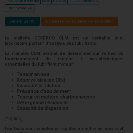
Production d'énergie
Mine
Défense
Industrie générale
Service d'analyse
Générer un PDF
Contactez-nous pour un démonstration
La mallette GESERCO CLM est un véritable mini
laboratoire portatif d’analyse des lubrifiants.
La mallette CLM permet de déterminer sur le lieu de
fonctionnement du moteur 7 caractéristiques
essentielles du lubrifiant moteur :
Teneur en eau
Réserve alcaline (BN)
Viscosité & Dilution
Présence d’eau de mer*
Teneur en matière charbonneuses
Détergence résiduelle
Capacité de dispersion
(*Option)
Les tests sont simples et rapides à mettre en œuvre et