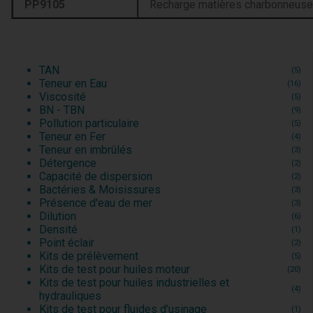
PP9105
Recharge matières charbonneuses
TAN
(5)
Teneur en Eau
(16)
Viscosité
(5)
BN - TBN
(9)
Pollution particulaire
(5)
Teneur en Fer
(4)
Teneur en imbrûlés
(3)
Détergence
(2)
Capacité de dispersion
(2)
Bactéries & Moisissures
(3)
Présence d'eau de mer
(3)
Dilution
(6)
Densité
(1)
Point éclair
(2)
Kits de prélèvement
(5)
Kits de test pour huiles moteur
(20)
Kits de test pour huiles industrielles et
(4)
hydrauliques
Kits de test pour fluides d’usinage
(1)