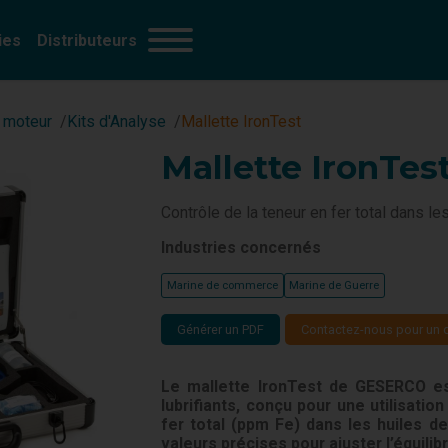
ies
Distributeurs
Capacité de dispersion
Production d'énergie
(2)
s moteur
Kits d'Analyse
Mallette IronTest
Bactéries & Moisissures
Mine
(3)
Présence d'eau de mer
Construction
(3)
Mallette IronTes
Dilution
Aéronautique
(6)
Densité
Défense
(1)
Point éclair
Education
(2)
Contrôle de la teneur en fer total dans l
Kits de prélèvement
(5)
Kits de test pour huiles moteur
(20)
Industries concernés
Marine de commerce
Marine de Guerre
Générer un PDF
Contactez-nous pour un 
Le mallette IronTest de GESERCO est
lubrifiants, conçu pour une utilisati
fer total (ppm Fe) dans les huiles de 
valeurs précises pour ajuster l’équilib