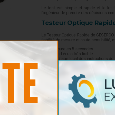
Le test est simple et rapide et le kit 
l'ingénieur de prendre des décisions immé
Testeur Optique Rapid
Le Testeur Optique Rapide de GESERCO e
fiabilité de mesure et haute sensibilité
Mesure en 5 secondes
Grand écran très lisible
Affichage local des instructions de 
Mémorisation des résultats de 100
Evaluation immédiate du résultat
Alarme d’excès de fer
Horodatage automatique des résult
Port USB pour la transmission des 
Caractéristiques
Conditionné en mallette
aluminium robus