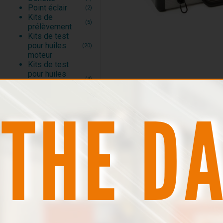
Point éclair
(2)
Kits de
(5)
prélèvement
Kits de test
pour huiles
(20)
moteur
Kits de test
pour huiles
(4)
industrielles et
hydrauliques
Kits de test
pour fluides
(1)
d’usinage
Kits de test
pour fluides de
(2)
refroidissement
Kits de test
(5)
pour carburants
Kits de test
pour fluides
(1)
aéronautiques
Accessoires de
(3)
test