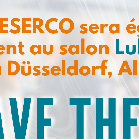
essoires, réactifs et modes opératoires pour réaliser et
9113
idange : BN9006