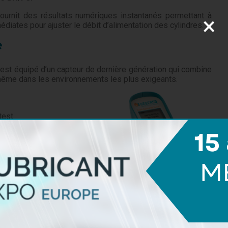
fournit des résultats numériques instantanés permettant à
×
diates pour ajuster le débit d’alimentation des cylindres.
e
st équipé d’un capteur de dernière génération qui combine
, même dans les environnements les plus exigeants.
test
0 tests
ats
résultats
te et légère.