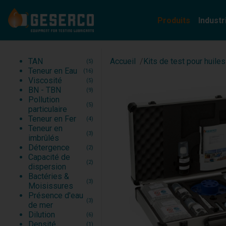
Produits
Industr
TAN
Automobile
(5)
TAN
Accueil
Kits de test pour huile
(5)
Teneur en Eau
Rail
(16)
Teneur en Eau
(16)
Viscosité
Marine de commerce
(5)
Viscosité
(5)
BN - TBN
Marine de Guerre
(9)
BN - TBN
(9)
Pollution particulaire
Cimenterie
(5)
Pollution
Teneur en Fer
Sidérurgie, usinage
(4)
(5)
particulaire
Teneur en imbrûlés
(3)
Teneur en Fer
(4)
Détergence
(2)
Teneur en
(3)
imbrûlés
Détergence
(2)
Capacité de
(2)
dispersion
Bactéries &
(3)
Moisissures
Présence d'eau
(3)
de mer
Dilution
(6)
Densité
(1)