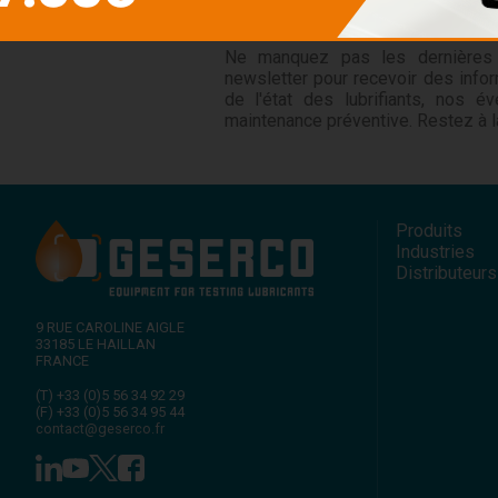
Newsletter
Ne manquez pas les dernières 
newsletter pour recevoir des infor
de l'état des lubrifiants, nos é
maintenance préventive. Restez à l
Produits
Industries
Distributeurs
9 RUE CAROLINE AIGLE
33185
LE HAILLAN
FRANCE
(T)
+33 (0)5 56 34 92 29
(F)
+33 (0)5 56 34 95 44
contact@geserco.fr