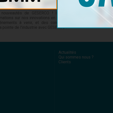
nouveautés de GESERCO ! Inscrivez-vous à notre
Abon
mations sur nos innovations en matière de surveillance
vénements à venir, et des conseils d'experts sur la
a pointe de l'industrie avec GESERCO !
Actualités
Qui sommes nous ?
Clients