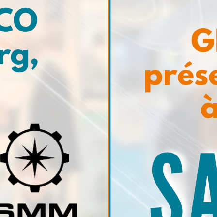
Dimensions : 47 x 42 x 13 cm
Poids : 8 kg
Les mallettes comprennent tous les acc
interpréter
50 tests.
Code produit
Mallette teneur en Fer : IT9002
Pack de recharge – 50 tests de fer : PP
Options
Kit de test BN résiduel dans l'huile de v