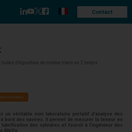
Contact
Kits de test pour huiles industrielles et
Industrie papetière
hydrauliques
Agro-Industrie
(4)
Kits de test pour fluides d’usinage
Pétrole et Gaz
(1)
t
Kits de test pour fluides de refroidissement
Chimie
(2)
Kits de test pour carburants
Industrie générale
(5)
Kits de test pour fluides aéronautiques
Service d'analyse
(1)
es huiles d'égoutture de moteur marin en 2 temps
Accessoires de test
(3)
Pack de recharge
(12)
démonstration
 un véritable mini laboratoire portatif d’analyse des
on à bord des navires. Il permet de mesurer la teneur en
lubrification des cylindres et fournit à l'ingénieur des
re BN/Fe.